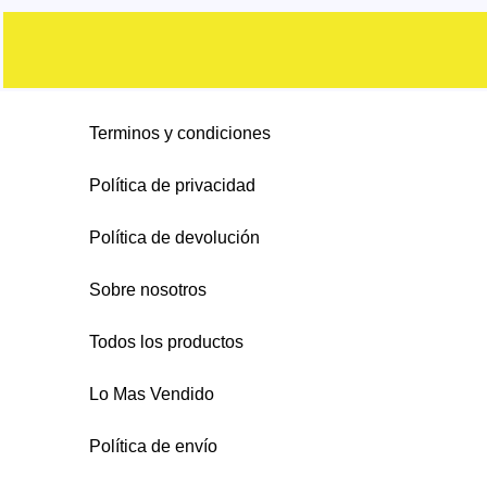
s
o
c
c
d
d
o
s
t
t
u
u
d
o
o
c
c
u
s
s
t
Terminos y condiciones
t
c
o
o
t
Política de privacidad
s
s
o
Política de devolución
s
Sobre nosotros
Todos los productos
Lo Mas Vendido
Política de envío