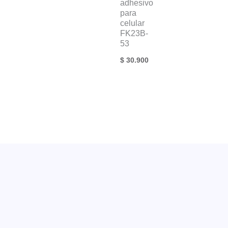
adhesivo
para
celular
FK23B-
53
$
30.900