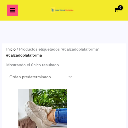
Ir
al
contenido
Inicio
/ Productos etiquetados “#calzadoplataforma”
#calzadoplataforma
Mostrando el único resultado