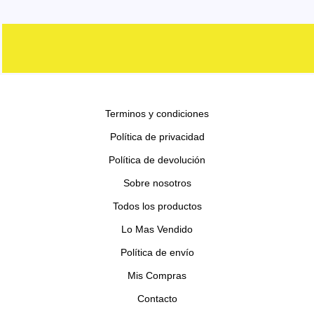
o
t
u
u
o
o
r
s
o
c
c
d
d
o
s
t
t
u
u
d
o
o
c
c
u
s
s
t
t
c
o
o
Terminos y condiciones
t
s
s
o
Política de privacidad
s
Política de devolución
Sobre nosotros
Todos los productos
Lo Mas Vendido
Política de envío
Mis Compras
Contacto