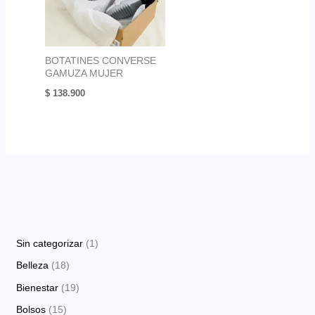
BOTATINES CONVERSE
GAMUZA MUJER
$
138.900
1
Sin categorizar
1
p
1
Belleza
18
r
8
1
Bienestar
19
o
p
9
1
Bolsos
15