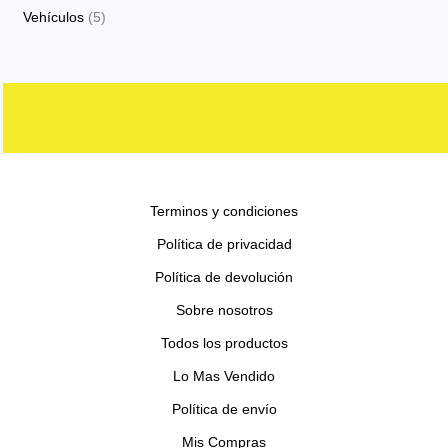
o
o
p
p
s
5
Vehículos
5
o
t
c
d
d
r
r
p
s
o
t
u
u
o
o
r
s
o
c
c
d
d
o
s
t
t
u
u
d
o
o
c
c
u
s
s
t
t
c
o
o
Terminos y condiciones
t
s
s
o
Política de privacidad
s
Política de devolución
Sobre nosotros
Todos los productos
Lo Mas Vendido
Política de envío
Mis Compras