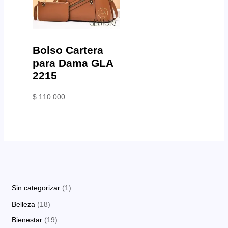
Bolso Cartera
para Dama GLA
2215
$
110.000
1
Sin categorizar
1
p
1
Belleza
18
r
8
1
Bienestar
19