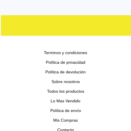
d
r
r
p
s
o
t
u
u
o
o
r
s
o
c
c
d
d
o
s
t
t
u
u
d
o
o
c
c
u
s
s
t
t
c
o
o
Terminos y condiciones
t
s
s
o
Política de privacidad
s
Política de devolución
Sobre nosotros
Todos los productos
Lo Mas Vendido
Política de envío
Mis Compras
Contacto