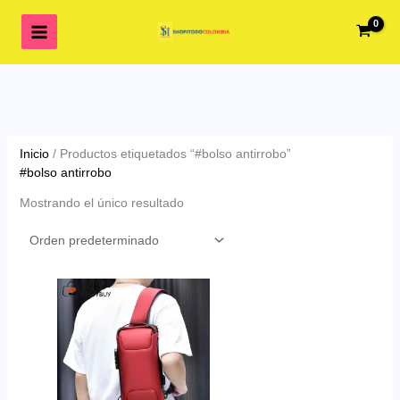
Ir
al
contenido
Inicio
/ Productos etiquetados “#bolso antirrobo”
#bolso antirrobo
Mostrando el único resultado