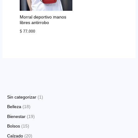
Morral deportivo manos
libres antirrobo
$
77.000
1
Sin categorizar
1
p
1
Belleza
18
r
8
1
Bienestar
19
o
p
9
1
Bolsos
15
d
r
p
5
2
Calzado
20