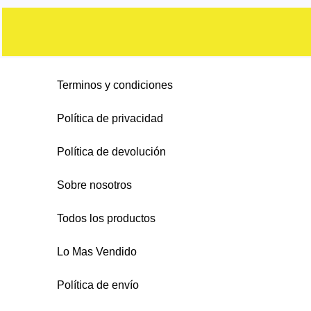
s
o
c
c
d
d
o
s
t
t
u
u
d
o
o
c
c
u
s
s
t
Terminos y condiciones
t
c
o
o
t
Política de privacidad
s
s
o
Política de devolución
s
Sobre nosotros
Todos los productos
Lo Mas Vendido
Política de envío