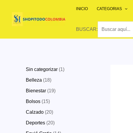
Ir
INICIO
CATEGORIAS
al
contenido
BUSCAR:
1
Sin categorizar
1
p
1
Belleza
18
r
8
1
Bienestar
19
o
p
9
1
Bolsos
15
d
r
p
5
2
Calzado
20
u
o
r
p
0
2
Deportes
20
c
d
o
r
p
0