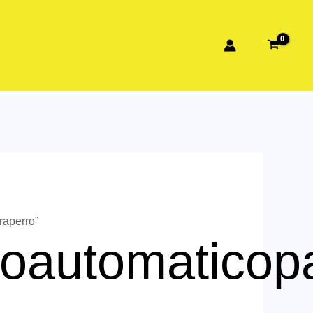
raperro”
roautomaticop