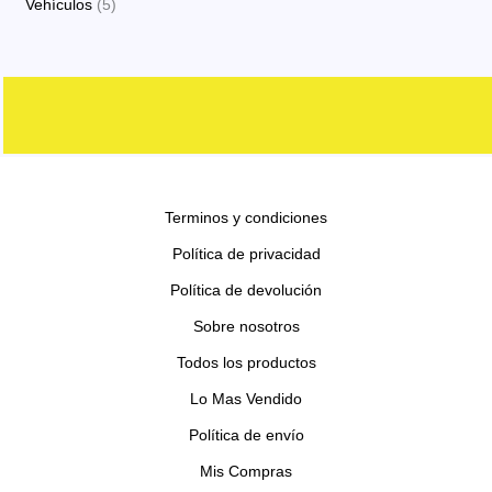
s
5
Vehículos
5
o
t
c
d
d
r
r
p
s
o
t
u
u
o
o
r
s
o
c
c
d
d
o
s
t
t
u
u
d
o
o
c
c
u
s
s
t
t
c
o
o
Terminos y condiciones
t
s
s
o
Política de privacidad
s
Política de devolución
Sobre nosotros
Todos los productos
Lo Mas Vendido
Política de envío
Mis Compras