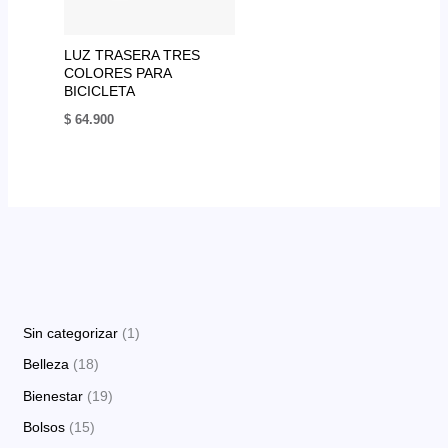
LUZ TRASERA TRES
COLORES PARA
BICICLETA
$
64.900
1
Sin categorizar
1
p
1
Belleza
18
r
8
1
Bienestar
19
o
p
9
1
Bolsos
15
d
r