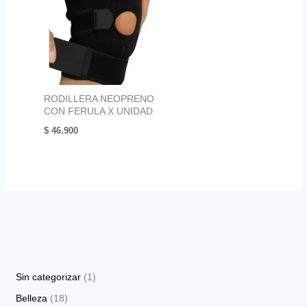
RODILLERA NEOPRENO
CON FERULA X UNIDAD
$
46.900
1
Sin categorizar
1
p
1
Belleza
18